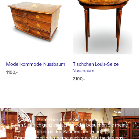
Modellkommode, Nussbaum
Tischchen Louis-Seize
Nussbaum
1.100,-
2.100,-
Gerne berate ich Sie persönlich
Rufen Sie mich ganz einfach an oder besuchen Sie meine
Ausstellung in den Räumen der „Fundgrube“
Emmendingen oder gerne auch mein Restaurierungs-