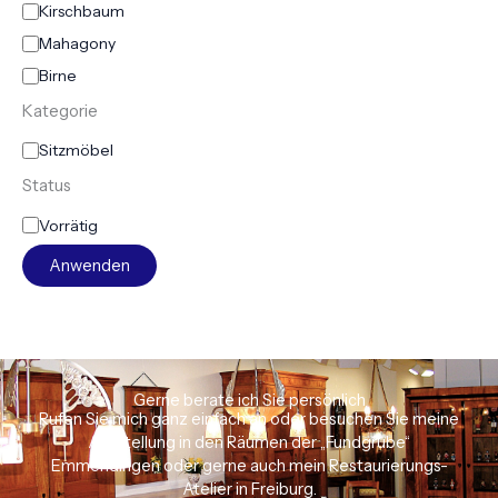
Kirschbaum
Mahagony
Birne
Kategorie
Sitzmöbel
Status
Vorrätig
Anwenden
Gerne berate ich Sie persönlich
Rufen Sie mich ganz einfach an oder besuchen Sie meine
Ausstellung in den Räumen der „Fundgrube“
Emmendingen oder gerne auch mein Restaurierungs-
Atelier in Freiburg.