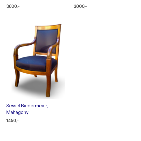
3.600,-
3.000,-
Sessel Biedermeier,
Mahagony
1.450,-