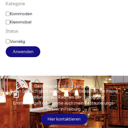
Kategorie
Kommoden
Kleinmöbel
Status
Vorrätig
Anwenden
Gerne berate ich Sie persönlich
Rufen Sie mich ganz einfach an oder besuchen Sie meine
Ausstellung in den Räumen der „Fundgrube“
Emmendingen oder gerne auch mein Restaurierungs-
Atelier in Freiburg.
Hier kontaktieren