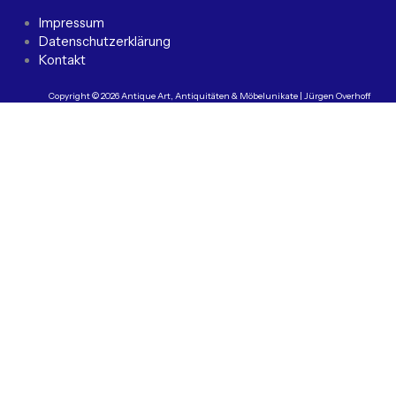
Impressum
Datenschutzerklärung
Kontakt
Copyright © 2026 Antique Art, Antiquitäten & Möbelunikate | Jürgen Overhoff
Warenkorb schließen
Ihr Warenkorb ist leer
0
Schauen Sie in unserem Laden vorbei, um zu sehen, was verfügbar
ist
Gesamt
0,-
Ihr Warenkorb ist leer. Jetzt einkaufen →
Available Coupons
Loading coupons...