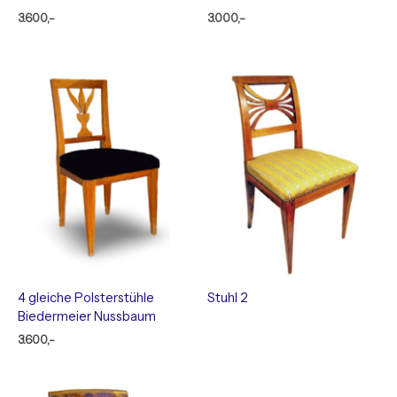
3.600,-
3.000,-
4 gleiche Polsterstühle
Stuhl 2
Biedermeier Nussbaum
3.600,-